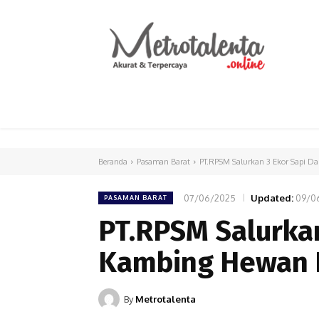
HOME
PARLEMEN
INTERNASIONAL
Beranda
Pasaman Barat
PT.RPSM Salurkan 3 Ekor Sapi D
07/06/2025
Updated:
09/0
PASAMAN BARAT
PT.RPSM Salurkan
Kambing Hewan 
By
Metrotalenta