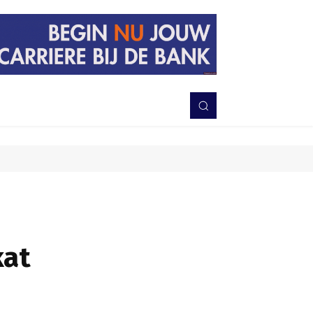
PERISTIWA
BERITA
DAERAH
TNI-POLRI
MORE
kat
Bagikan