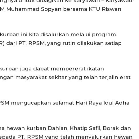
ingnya untuk dibagikan ke karyawan – karyawati
RPSM Muhammad Sopyan bersama KTU Riswan
rban ini kita disalurkan melalui program
R) dari PT. RPSM, yang rutin dilakukan setiap
 kurban juga dapat mempererat ikatan
gan masyarakat sekitar yang telah terjalin erat
RPSM mengucapkan selamat Hari Raya Idul Adha
a hewan kurban Dahlan, Khatip Safii, Borak dan
epada PT. RPSM yang telah menyalurkan hewan