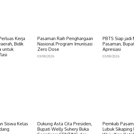
erluas Kerja
Pasaman Raih Penghargaan
PBTS Siap jadi
erah, Bidik
Nasional Program Imunisasi
Pasaman, Bupat
a untuk
Zero Dose
Apresiasi
lasi
03/08/2026
03/08/2026
n Siswa Kelas
Dukung Asta Cita Presiden,
Pemkab Pasama
dang
Bupati Welly Suhery Buka
Lubuk Sikaping 