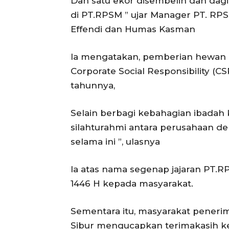
Dan satu ekor disembelih dan dag
di PT.RPSM ” ujar Manager PT. 
Effendi dan Humas Kasman
Ia mengatakan, pemberian hewan ku
Corporate Social Responsibility (CS
tahunnya,
Selain berbagi kebahagian ibadah
silahturahmi antara perusahaan den
selama ini ”, ulasnya
Ia atas nama segenap jajaran PT.
1446 H kepada masyarakat.
Sementara itu, masyarakat penerim
Sibur mengucapkan terimakasih k