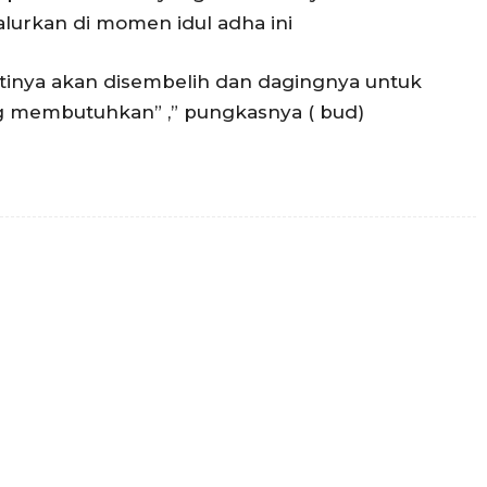
alurkan di momen idul adha ini
tinya akan disembelih dan dagingnya untuk
g membutuhkan” ,” pungkasnya ( bud)
Twitter
Pinterest
WhatsApp