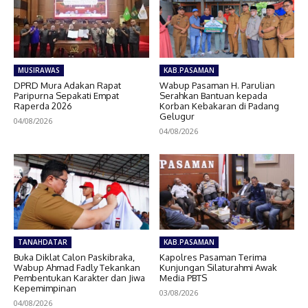
MUSIRAWAS
KAB.PASAMAN
DPRD Mura Adakan Rapat
Wabup Pasaman H. Parulian
Paripurna Sepakati Empat
Serahkan Bantuan kepada
Raperda 2026
Korban Kebakaran di Padang
Gelugur
04/08/2026
04/08/2026
TANAHDATAR
KAB.PASAMAN
Buka Diklat Calon Paskibraka,
Kapolres Pasaman Terima
Wabup Ahmad Fadly Tekankan
Kunjungan Silaturahmi Awak
Pembentukan Karakter dan Jiwa
Media PBTS
Kepemimpinan
03/08/2026
04/08/2026