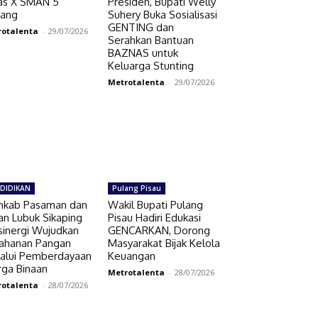
as X SMAN 5
Presiden, Bupati Welly
ang
Suhery Buka Sosialisasi
GENTING dan
rotalenta
-
29/07/2026
Serahkan Bantuan
BAZNAS untuk
Keluarga Stunting
Metrotalenta
-
29/07/2026
DIDIKAN
Pulang Pisau
kab Pasaman dan
Wakil Bupati Pulang
an Lubuk Sikaping
Pisau Hadiri Edukasi
sinergi Wujudkan
GENCARKAN, Dorong
ahanan Pangan
Masyarakat Bijak Kelola
alui Pemberdayaan
Keuangan
ga Binaan
Metrotalenta
-
28/07/2026
rotalenta
-
28/07/2026