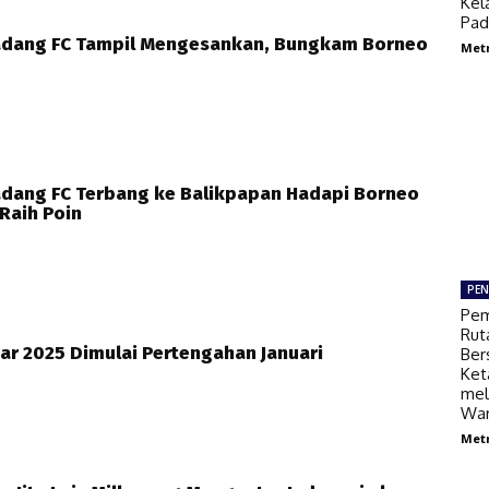
Kel
Pad
dang FC Tampil Mengesankan, Bungkam Borneo
Met
dang FC Terbang ke Balikpapan Hadapi Borneo
 Raih Poin
PEN
Pem
Rut
r 2025 Dimulai Pertengahan Januari
Ber
Ket
mel
War
Met