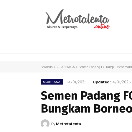
HOME
PARLEMEN
INTERNASIONAL
Beranda
OLAHRAGA
Semen Padang FC Tampil Mengesank
14/01/2025
Updated:
14/01/2025
OLAHRAGA
Semen Padang FC
Bungkam Borneo 
By
Metrotalenta