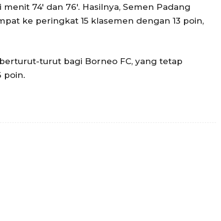
i menit 74′ dan 76′. Hasilnya, Semen Padang
at ke peringkat 15 klasemen dengan 13 poin,
berturut-turut bagi Borneo FC, yang tetap
 poin.
Twitter
Pinterest
WhatsApp