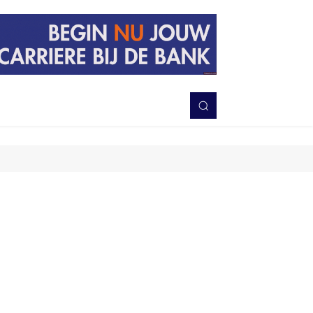
PERISTIWA
BERITA
DAERAH
TNI-POLRI
MORE
Bagikan