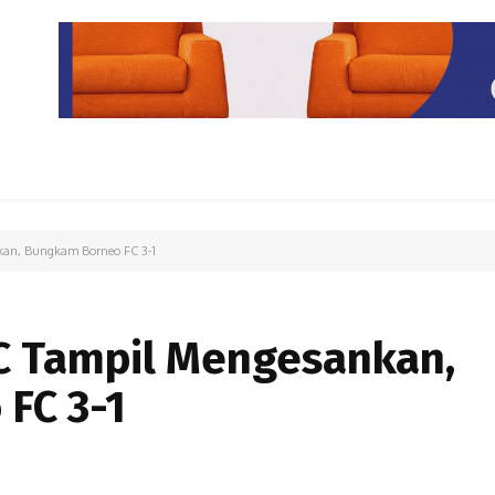
PARIWISATA
LIPUTAN KHUSUS
PARIWARA
OPINI
an, Bungkam Borneo FC 3-1
 Tampil Mengesankan,
FC 3-1