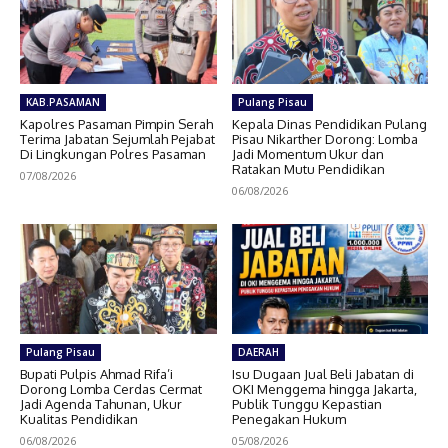
KAB.PASAMAN
Pulang Pisau
Kapolres Pasaman Pimpin Serah
Kepala Dinas Pendidikan Pulang
Terima Jabatan Sejumlah Pejabat
Pisau Nikarther Dorong: Lomba
Di Lingkungan Polres Pasaman
Jadi Momentum Ukur dan
Ratakan Mutu Pendidikan
07/08/2026
06/08/2026
Pulang Pisau
DAERAH
Bupati Pulpis Ahmad Rifa’i
Isu Dugaan Jual Beli Jabatan di
Dorong Lomba Cerdas Cermat
OKI Menggema hingga Jakarta,
Jadi Agenda Tahunan, Ukur
Publik Tunggu Kepastian
Kualitas Pendidikan
Penegakan Hukum
06/08/2026
05/08/2026