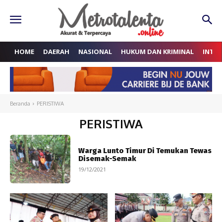
HOME
DAERAH
NASIONAL
HUKUM DAN KRIMINAL
INTE
Beranda
PERISTIWA
PERISTIWA
Warga Lunto Timur Di Temukan Tewas
Disemak-Semak
19/12/2021