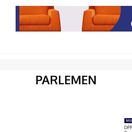
PARIWISATA
LIPUTAN KHUSUS
PARIWARA
OPINI
PARLEMEN
MU
DPR