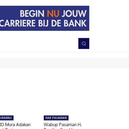
PERISTIWA
BERITA
DAERAH
TNI-POLRI
MORE
SIRAWAS
KAB.PASAMAN
D Mura Adakan
Wabup Pasaman H.