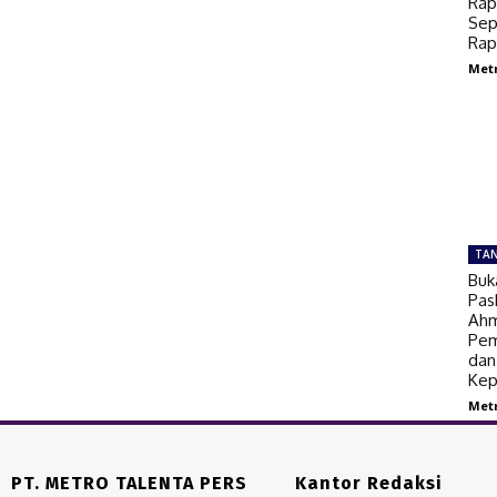
Rap
Sep
Rap
Met
TA
Buk
Pas
Ahm
Pem
dan
Kep
Met
PT. METRO TALENTA PERS
Kantor Redaksi