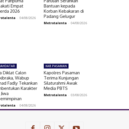
at Paripurna
Parulian Serahkan
akati Empat
Bantuan kepada
erda 2026
Korban Kebakaran di
Padang Gelugur
rotalenta
-
04/08/2026
Metrotalenta
-
04/08/2026
NAHDATAR
KAB.PASAMAN
a Diklat Calon
Kapolres Pasaman
kibraka, Wabup
Terima Kunjungan
ad Fadly Tekankan
Silaturahmi Awak
bentukan Karakter
Media PBTS
 Jiwa
Metrotalenta
-
03/08/2026
emimpinan
rotalenta
-
04/08/2026