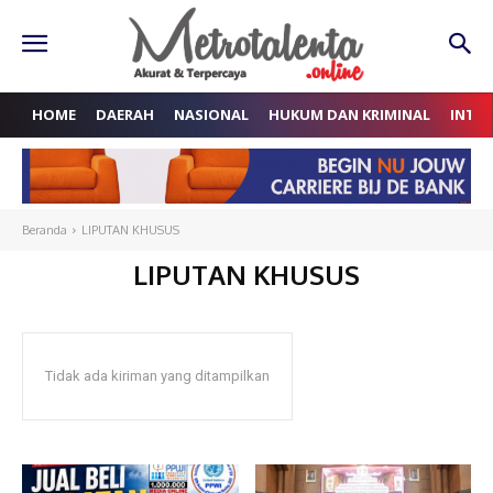
HOME
DAERAH
NASIONAL
HUKUM DAN KRIMINAL
INTE
Beranda
LIPUTAN KHUSUS
LIPUTAN KHUSUS
Tidak ada kiriman yang ditampilkan