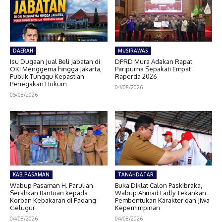
DAERAH
MUSIRAWAS
Isu Dugaan Jual Beli Jabatan di
DPRD Mura Adakan Rapat
OKI Menggema hingga Jakarta,
Paripurna Sepakati Empat
Publik Tunggu Kepastian
Raperda 2026
Penegakan Hukum
04/08/2026
05/08/2026
KAB.PASAMAN
TANAHDATAR
Wabup Pasaman H. Parulian
Buka Diklat Calon Paskibraka,
Serahkan Bantuan kepada
Wabup Ahmad Fadly Tekankan
Korban Kebakaran di Padang
Pembentukan Karakter dan Jiwa
Gelugur
Kepemimpinan
04/08/2026
04/08/2026