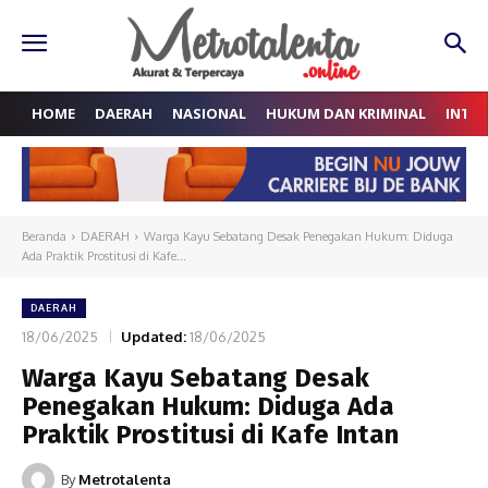
HOME
DAERAH
NASIONAL
HUKUM DAN KRIMINAL
INTE
Beranda
DAERAH
Warga Kayu Sebatang Desak Penegakan Hukum: Diduga
Ada Praktik Prostitusi di Kafe...
DAERAH
18/06/2025
Updated:
18/06/2025
Warga Kayu Sebatang Desak
Penegakan Hukum: Diduga Ada
Praktik Prostitusi di Kafe Intan
By
Metrotalenta