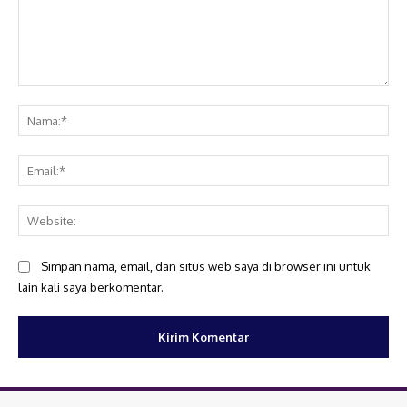
Komentar:
Na
Ema
Web
Simpan nama, email, dan situs web saya di browser ini untuk
lain kali saya berkomentar.