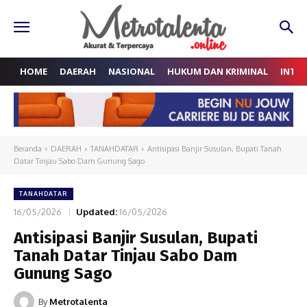
HOME
DAERAH
NASIONAL
HUKUM DAN KRIMINAL
INTE
Beranda
DAERAH
TANAHDATAR
Antisipasi Banjir Susulan, Bupati Tanah
Datar Tinjau Sabo Dam Gunung Sago
TANAHDATAR
16/05/2026
Updated:
16/05/2026
Antisipasi Banjir Susulan, Bupati
Tanah Datar Tinjau Sabo Dam
Gunung Sago
By
Metrotalenta