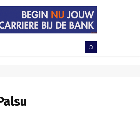
PERISTIWA
BERITA
DAERAH
TNI-POLRI
MORE
Palsu