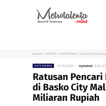
HOME
PARLEMEN
INTERNASIONAL
Beranda
DAERAH
KOTA PADANG
Ratusan Pencari Kerja
17/06/2025
Updated:
17/06/2
KOTA PADANG
Ratusan Pencari 
di Basko City Mal
Miliaran Rupiah