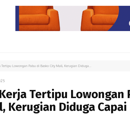
PARIWISATA
LIPUTAN KHUSUS
PARIWARA
OPINI
 Tertipu Lowongan Palsu di Basko City Mall, Kerugian Diduga...
025
Kerja Tertipu Lowongan 
l, Kerugian Diduga Capai