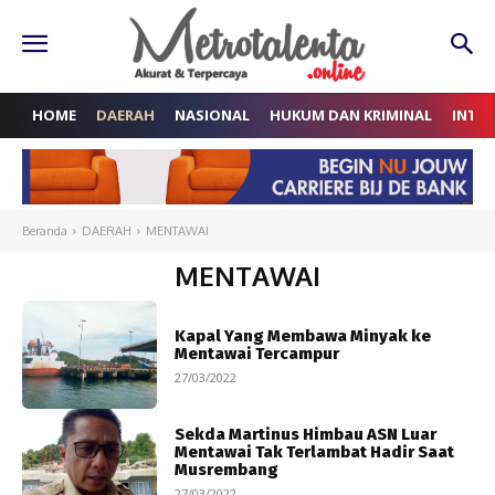
HOME
DAERAH
NASIONAL
HUKUM DAN KRIMINAL
INTE
Beranda
DAERAH
MENTAWAI
MENTAWAI
Kapal Yang Membawa Minyak ke
Mentawai Tercampur
27/03/2022
Sekda Martinus Himbau ASN Luar
Mentawai Tak Terlambat Hadir Saat
Musrembang
27/03/2022