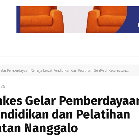
PARIWISATA
LIPUTAN KHUSUS
PARIWARA
OPINI
Gelar Pemberdayaan Remaja Lewat Pendidikan dan Pelatihan GenRe di Kecamatan...
025
nkes Gelar Pemberdayaa
ndidikan dan Pelatihan
atan Nanggalo