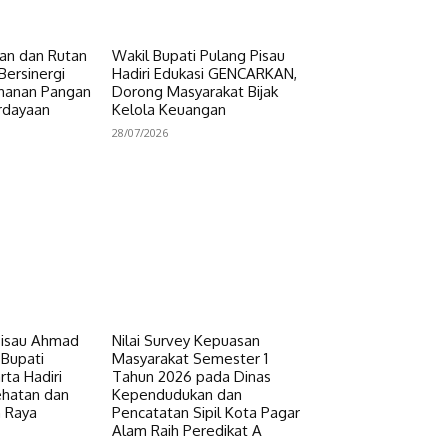
n dan Rutan
Wakil Bupati Pulang Pisau
Bersinergi
Hadiri Edukasi GENCARKAN,
hanan Pangan
Dorong Masyarakat Bijak
rdayaan
Kelola Keuangan
28/07/2026
Pisau Ahmad
Nilai Survey Kepuasan
 Bupati
Masyarakat Semester 1
ta Hadiri
Tahun 2026 pada Dinas
ehatan dan
Kependudukan dan
n Raya
Pencatatan Sipil Kota Pagar
Alam Raih Peredikat A