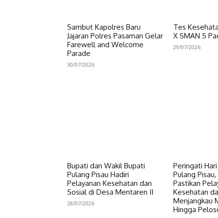
Sambut Kapolres Baru
Tes Kesehata
Jajaran Polres Pasaman Gelar
X SMAN 5 Pa
Farewell and Welcome
29/07/2026
Parade
30/07/2026
Bupati dan Wakil Bupati
Peringati Har
Pulang Pisau Hadiri
Pulang Pisau, 
Pelayanan Kesehatan dan
Pastikan Pel
Sosial di Desa Mentaren II
Kesehatan da
Menjangkau 
28/07/2026
Hingga Pelos