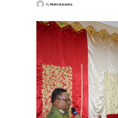
By
Metrotalenta