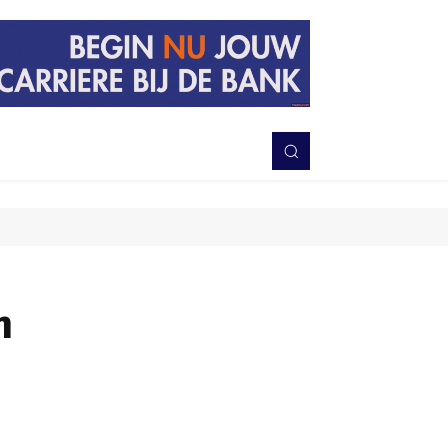
PERISTIWA
BERITA
DAERAH
TNI-POLRI
MORE
n