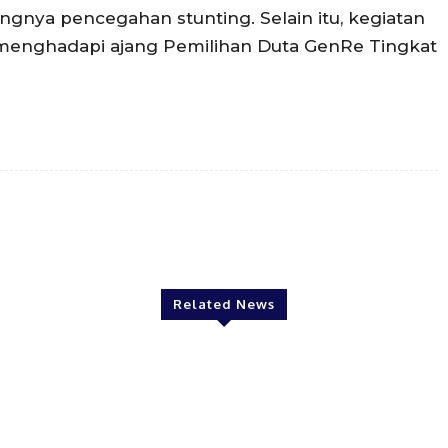
ngnya pencegahan stunting. Selain itu, kegiatan
m menghadapi ajang Pemilihan Duta GenRe Tingkat
Twitter
Pinterest
WhatsApp
Related News