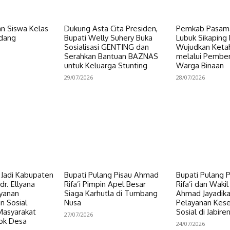
n Siswa Kelas
Dukung Asta Cita Presiden,
Pemkab Pasama
dang
Bupati Welly Suhery Buka
Lubuk Sikaping 
Sosialisasi GENTING dan
Wujudkan Keta
Serahkan Bantuan BAZNAS
melalui Pembe
untuk Keluarga Stunting
Warga Binaan
29/07/2026
28/07/2026
i Jadi Kabupaten
Bupati Pulang Pisau Ahmad
Bupati Pulang 
dr. Ellyana
Rifa’i Pimpin Apel Besar
Rifa’i dan Wakil
ayanan
Siaga Karhutla di Tumbang
Ahmad Jayadikar
n Sosial
Nusa
Pelayanan Kes
Masyarakat
Sosial di Jabire
27/07/2026
ok Desa
24/07/2026