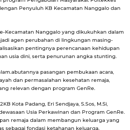
ri program Pengabdian Masyarakat Poltekkes
dengan Penyuluh KB Kecamatan Nanggalo dan
se-Kecamatan Nanggalo yang dikukuhkan dalam
njadi agen perubahan di lingkungan masing-
alisasikan pentingnya perencanaan kehidupan
n usia dini, serta penurunan angka stunting.
dalam.abutannya pasangan pembukaan acara,
ah dan permasalahan kesehatan remaja,
yang relevan dengan program GenRe.
B Kota Padang, Eri Sendjaya, S.Sos, M.Si,
ewasaan Usia Perkawinan dan Program GenRe.
apan remaja dalam membangun keluarga yang
as sebagai fondasi ketahanan keluarga.