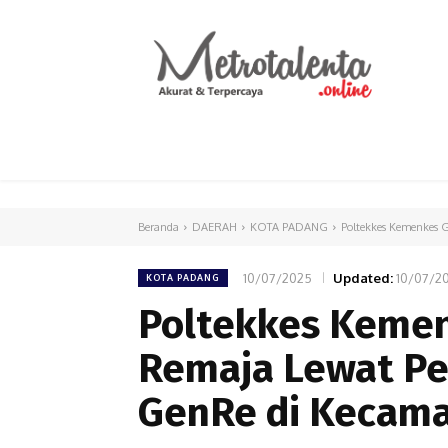
HOME
PARLEMEN
INTERNASIONAL
Beranda
DAERAH
KOTA PADANG
Poltekkes Kemenkes 
10/07/2025
Updated:
10/07/2
KOTA PADANG
Poltekkes Keme
Remaja Lewat Pe
GenRe di Kecam