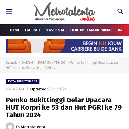
HOME
DAERAH
NASIONAL
HUKUM DAN KRIMINAL
INTE
Beranda
DAERAH
KOTA BUKITTINGGI
Pemko Bukittinggi Gelar Upacara
HUT Korpri ke 53 dan Hut PGRI ke...
KOTA BUKITTINGGI
29/11/2024
Updated:
29/11/2024
Pemko Bukittinggi Gelar Upacara
HUT Korpri ke 53 dan Hut PGRI ke 79
Tahun 2024
By
Metrotalenta