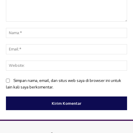
Komentar:
Na
Ema
Web
Simpan nama, email, dan situs web saya di browser ini untuk
lain kali saya berkomentar.