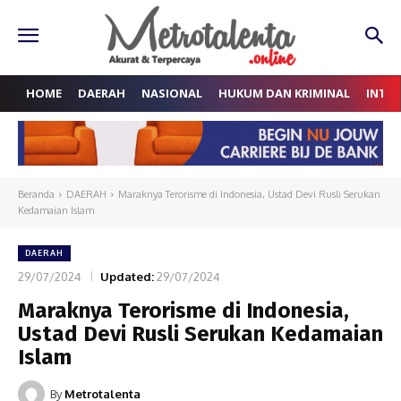
HOME
DAERAH
NASIONAL
HUKUM DAN KRIMINAL
INTE
Beranda
DAERAH
Maraknya Terorisme di Indonesia, Ustad Devi Rusli Serukan
Kedamaian Islam
DAERAH
29/07/2024
Updated:
29/07/2024
Maraknya Terorisme di Indonesia,
Ustad Devi Rusli Serukan Kedamaian
Islam
By
Metrotalenta