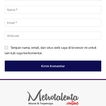
Komentar:
Na
Ema
Web
Simpan nama, email, dan situs web saya di browser ini untuk
lain kali saya berkomentar.