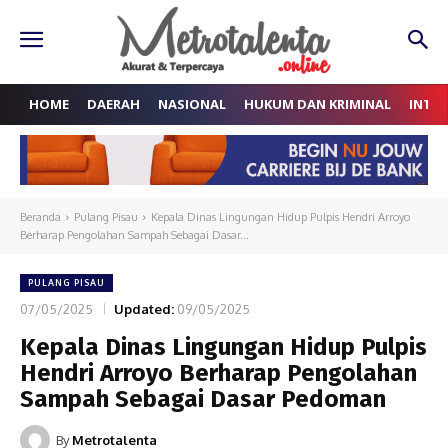
HOME
DAERAH
NASIONAL
HUKUM DAN KRIMINAL
INTE
Beranda
Pulang Pisau
Kepala Dinas Lingungan Hidup Pulpis Hendri Arroyo
Berharap Pengolahan Sampah Sebagai Dasar...
PULANG PISAU
07/05/2025
Updated:
09/05/2025
Kepala Dinas Lingungan Hidup Pulpis
Hendri Arroyo Berharap Pengolahan
Sampah Sebagai Dasar Pedoman
By
Metrotalenta