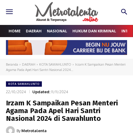
HOME
DAERAH
NASIONAL
HUKUM DAN KRIMINAL
INTE
Beranda
DAERAH
KOTA SAWAHLUNTO
Irzam K Sampaikan Pesan Menteri
Agama Pada Apel Hari Santri Nasional 2024...
KOTA SAWAHLUNTO
22/10/2024
Updated:
11/11/2024
Irzam K Sampaikan Pesan Menteri
Agama Pada Apel Hari Santri
Nasional 2024 di Sawahlunto
By
Metrotalenta