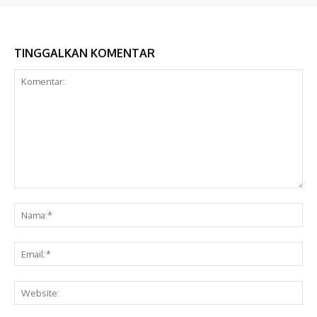
TINGGALKAN KOMENTAR
Komentar:
Na
Ema
Web