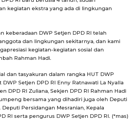
PD RI baru berusia 4 tahun, sudah
 kegiatan ekstra yang ada di lingkungan
an keberadaan DWP Setjen DPD RI telah
nggota dan lingkungan sekitarnya, dan kami
resiasi kegiatan-kegiatan sosial dan
tambah Rahman Hadi.
ial dan tasyakuran dalam rangka HUT DWP
t DWP Setjen DPD RI Enny Ratnawati La Nyalla
jen DPD RI Zuliana, Sekjen DPD RI Rahman Hadi
peng bersama yang dihadiri juga oleh Deputi
t. Deputi Persidangan Mesranian, Kepala
PD RI serta pengurus DWP Setjen DPD RI. (*mas)