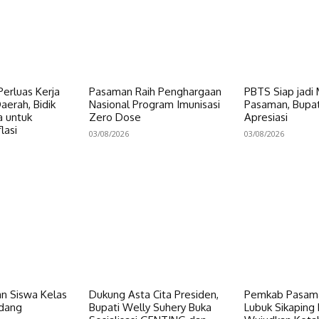
erluas Kerja
Pasaman Raih Penghargaan
PBTS Siap jadi
erah, Bidik
Nasional Program Imunisasi
Pasaman, Bupat
a untuk
Zero Dose
Apresiasi
lasi
03/08/2026
03/08/2026
n Siswa Kelas
Dukung Asta Cita Presiden,
Pemkab Pasama
dang
Bupati Welly Suhery Buka
Lubuk Sikaping 