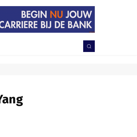
PERISTIWA
BERITA
DAERAH
TNI-POLRI
MORE
Yang
Bagikan