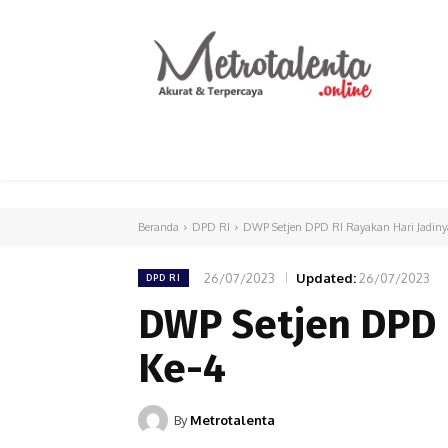
HOME
PARLEMEN
INTERNASIONAL
Beranda
DPD RI
DWP Setjen DPD RI Rayakan Hari Jadiny
26/07/2023
Updated:
26/07/2023
DPD RI
DWP Setjen DPD R
Ke-4
By
Metrotalenta