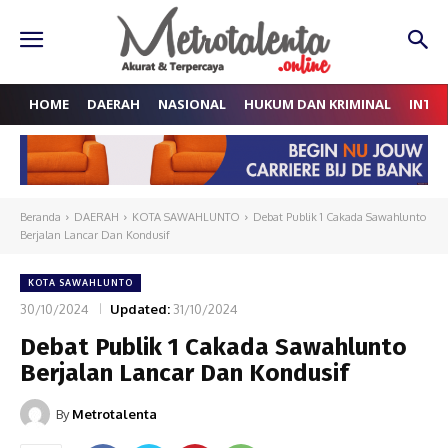
HOME
DAERAH
NASIONAL
HUKUM DAN KRIMINAL
INTE
Beranda
DAERAH
KOTA SAWAHLUNTO
Debat Publik 1 Cakada Sawahlunto
Berjalan Lancar Dan Kondusif
KOTA SAWAHLUNTO
30/10/2024
Updated:
31/10/2024
Debat Publik 1 Cakada Sawahlunto
Berjalan Lancar Dan Kondusif
By
Metrotalenta