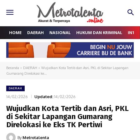
HOME
DAERAH
NASIONAL
HUKUM DAN KRIMINAL
INTE
Beranda
DAERAH
Wujudkan Kota Tertib dan Asri, PKL di Sekitar Lapangan
Gumarang Direlokasi ke...
DAERAH
14/02/2026
Updated:
14/02/2026
Wujudkan Kota Tertib dan Asri, PKL
di Sekitar Lapangan Gumarang
Direlokasi ke Eks TK Pertiwi
By
Metrotalenta