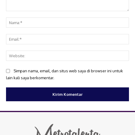
Komentar:
Na
Ema
Web
Simpan nama, email, dan situs web saya di browser ini untuk
lain kali saya berkomentar.