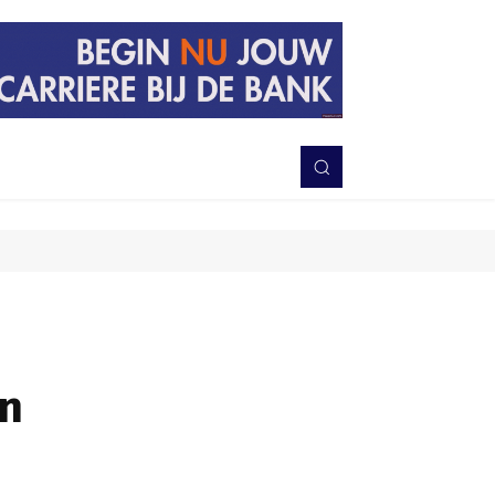
PERISTIWA
BERITA
DAERAH
TNI-POLRI
MORE
an