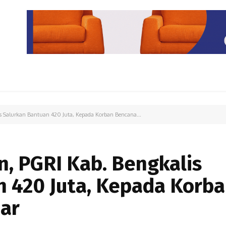
PARIWISATA
LIPUTAN KHUSUS
PARIWARA
OPINI
s Salurkan Bantuan 420 Juta, Kepada Korban Bencana...
, PGRI Kab. Bengkalis
n 420 Juta, Kepada Korb
ar