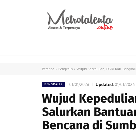
HOME
PARLEMEN
INTERNASIONAL
Beranda
Bengkalis
Wujud Kepedulian, PGRI Kab. Bengkali
01/01/2026
Updated:
01/01/2026
BENGKALIS
Wujud Kepedulian
Salurkan Bantua
Bencana di Sumb