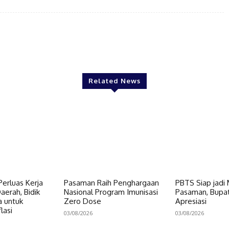
Twitter
Pinterest
WhatsApp
Related News
erluas Kerja
Pasaman Raih Penghargaan
PBTS Siap jadi
erah, Bidik
Nasional Program Imunisasi
Pasaman, Bupat
a untuk
Zero Dose
Apresiasi
lasi
03/08/2026
03/08/2026