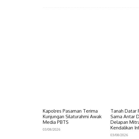
Facebook
Bagikan
Kapolres Pasaman Terima
Tanah Datar P
Kunjungan Silaturahmi Awak
Sama Antar Da
Media PBTS
Delapan Mitr
Kendalikan Inf
03/08/2026
03/08/2026