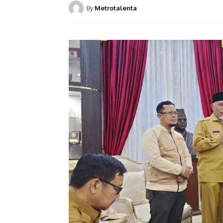
By
Metrotalenta