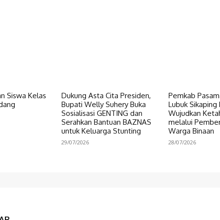
n Siswa Kelas
Dukung Asta Cita Presiden,
Pemkab Pasama
dang
Bupati Welly Suhery Buka
Lubuk Sikaping 
Sosialisasi GENTING dan
Wujudkan Keta
Serahkan Bantuan BAZNAS
melalui Pembe
untuk Keluarga Stunting
Warga Binaan
29/07/2026
28/07/2026
AR