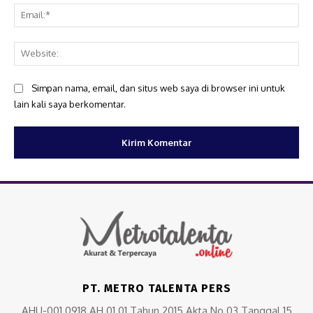
Ema
Web
Simpan nama, email, dan situs web saya di browser ini untuk
lain kali saya berkomentar.
PT. METRO TALENTA PERS
AHU-001.0918.AH.01.01 Tahun 2015 Akta No.03 Tanggal 15