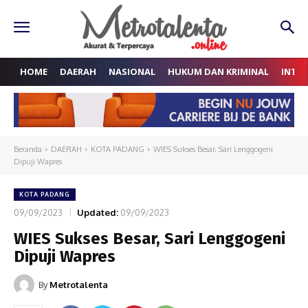
HOME
DAERAH
NASIONAL
HUKUM DAN KRIMINAL
INTE
Beranda
DAERAH
KOTA PADANG
WIES Sukses Besar, Sari Lenggogeni
Dipuji Wapres
KOTA PADANG
09/09/2023
Updated:
09/09/2023
WIES Sukses Besar, Sari Lenggogeni
Dipuji Wapres
By
Metrotalenta