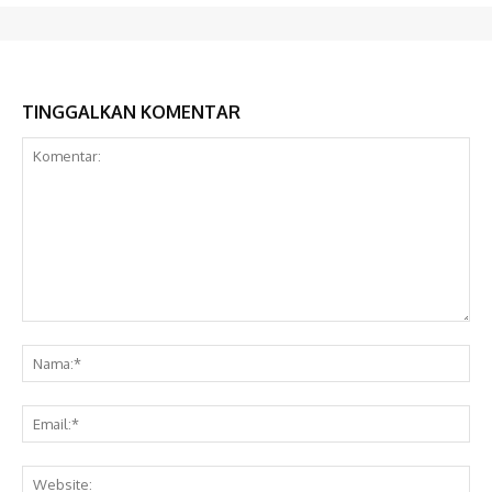
TINGGALKAN KOMENTAR
Komentar:
Na
Ema
Web