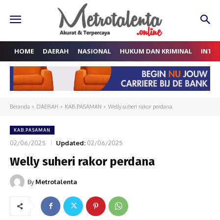
HOME
DAERAH
NASIONAL
HUKUM DAN KRIMINAL
INTE
Beranda
DAERAH
KAB.PASAMAN
Welly suheri rakor perdana
KAB.PASAMAN
02/06/2025
Updated:
02/06/2025
Welly suheri rakor perdana
By
Metrotalenta