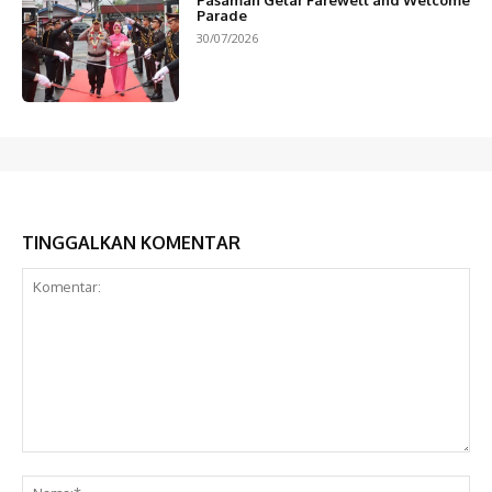
Parade
30/07/2026
TINGGALKAN KOMENTAR
Komentar:
Na