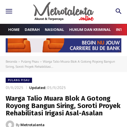
HOME
DAERAH
NASIONAL
HUKUM DAN KRIMINAL
INTE
Beranda
Pulang Pisau
Warga Talio Muara Blok A Gotong Royong Bangun
Siring, Soroti Proyek Rehabilitasi...
PULANG PISAU
01/11/2025
Updated:
05/11/2025
Warga Talio Muara Blok A Gotong
Royong Bangun Siring, Soroti Proyek
Rehabilitasi Irigasi Asal-Asalan
By
Metrotalenta