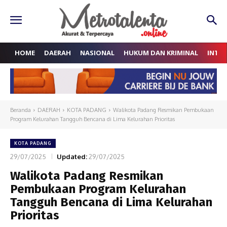
HOME
DAERAH
NASIONAL
HUKUM DAN KRIMINAL
INTE
Beranda
DAERAH
KOTA PADANG
Walikota Padang Resmikan Pembukaan
Program Kelurahan Tangguh Bencana di Lima Kelurahan Prioritas
KOTA PADANG
29/07/2025
Updated:
29/07/2025
Walikota Padang Resmikan
Pembukaan Program Kelurahan
Tangguh Bencana di Lima Kelurahan
Prioritas