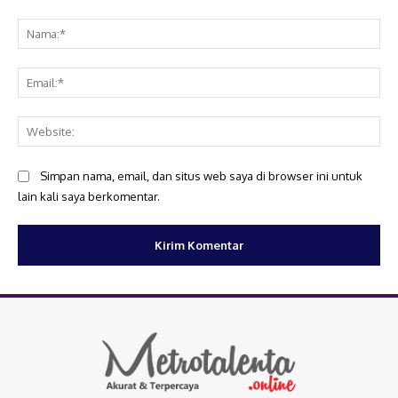
Komentar:
Na
Ema
Web
Simpan nama, email, dan situs web saya di browser ini untuk
lain kali saya berkomentar.