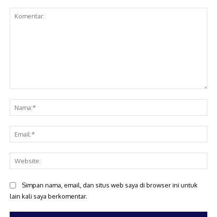
Komentar:
Na
Ema
Web
Simpan nama, email, dan situs web saya di browser ini untuk
lain kali saya berkomentar.