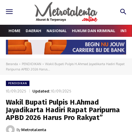
HOME
DAERAH
NASIONAL
HUKUM DAN KRIMINAL
INTE
Beranda
PENDIDIKAN
Wakil Bupati Pulpis H.Ahmad Jayadikarta Hadiri Rapat
Paripurna APBD 2026 Harus...
PENDIDIKAN
10/09/2025
Updated:
10/09/2025
Wakil Bupati Pulpis H.Ahmad
Jayadikarta Hadiri Rapat Paripurna
APBD 2026 Harus Pro Rakyat”
By
Metrotalenta