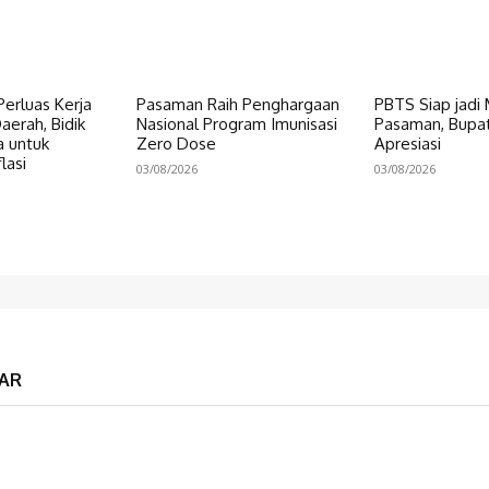
erluas Kerja
Pasaman Raih Penghargaan
PBTS Siap jadi
erah, Bidik
Nasional Program Imunisasi
Pasaman, Bupat
a untuk
Zero Dose
Apresiasi
lasi
03/08/2026
03/08/2026
AR