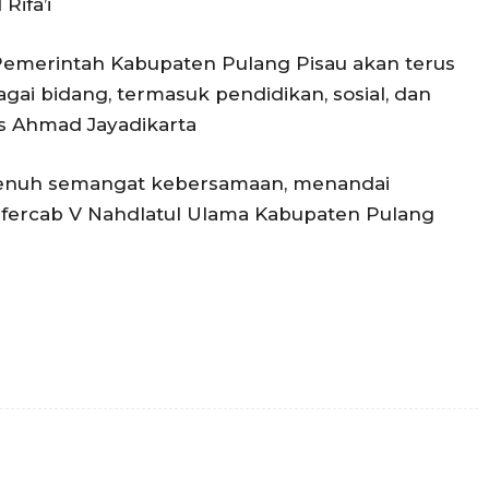
Rifa’i
emerintah Kabupaten Pulang Pisau akan terus
ai bidang, termasuk pendidikan, sosial, dan
 Ahmad Jayadikarta
penuh semangat kebersamaan, menandai
nfercab V Nahdlatul Ulama Kabupaten Pulang
Twitter
Pinterest
WhatsApp