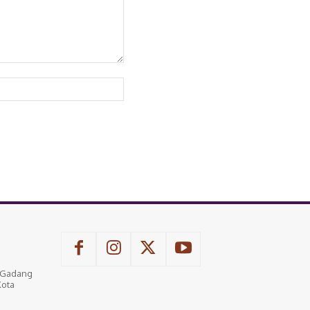
Website:
u Gadang
Kota