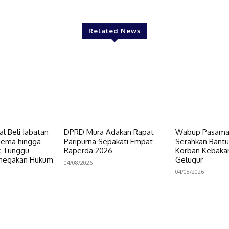
Related News
al Beli Jabatan
DPRD Mura Adakan Rapat
Wabup Pasaman
gema hingga
Paripurna Sepakati Empat
Serahkan Bant
ik Tunggu
Raperda 2026
Korban Kebakar
enegakan Hukum
Gelugur
04/08/2026
04/08/2026