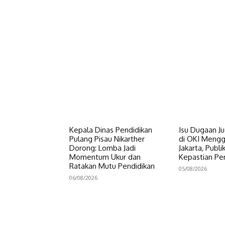
Kepala Dinas Pendidikan
Isu Dugaan Ju
Pulang Pisau Nikarther
di OKI Meng
Dorong: Lomba Jadi
Jakarta, Publ
Momentum Ukur dan
Kepastian P
Ratakan Mutu Pendidikan
05/08/2026
06/08/2026