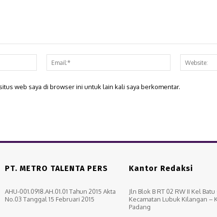
Nama:*
Email:*
itus web saya di browser ini untuk lain kali saya berkomentar.
PT. METRO TALENTA PERS
Kantor Redaksi
AHU-001.0918.AH.01.01 Tahun 2015 Akta
Jln Blok B RT 02 RW II Kel Bat
No.03 Tanggal 15 Februari 2015
Kecamatan Lubuk Kilangan – 
Padang