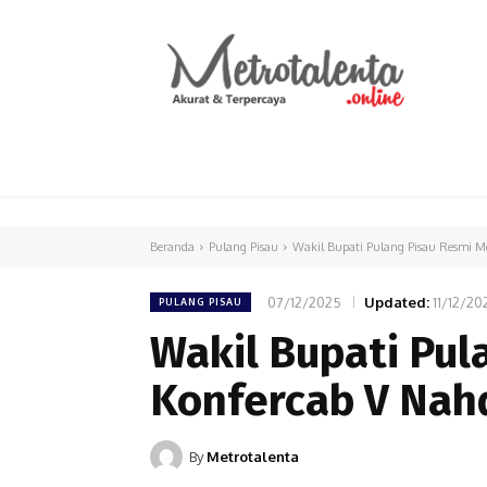
HOME
PARLEMEN
INTERNASIONAL
Beranda
Pulang Pisau
Wakil Bupati Pulang Pisau Resmi 
07/12/2025
Updated:
11/12/20
PULANG PISAU
Wakil Bupati Pu
Konfercab V Nah
By
Metrotalenta