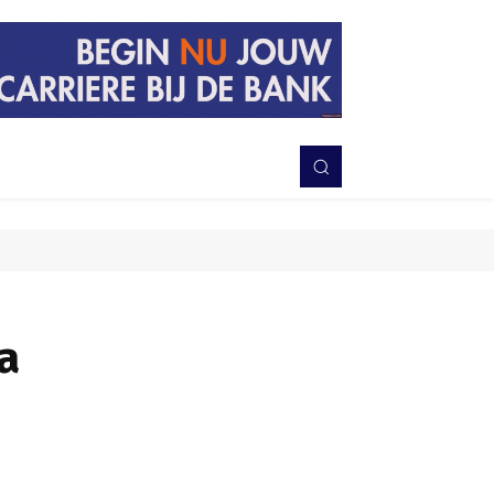
PERISTIWA
BERITA
DAERAH
TNI-POLRI
MORE
a
Bagikan