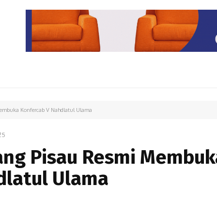
PARIWISATA
LIPUTAN KHUSUS
PARIWARA
OPINI
Membuka Konfercab V Nahdlatul Ulama
25
lang Pisau Resmi Membuk
dlatul Ulama