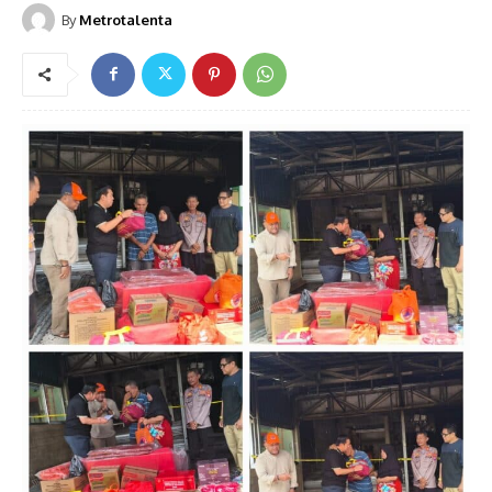
By
Metrotalenta