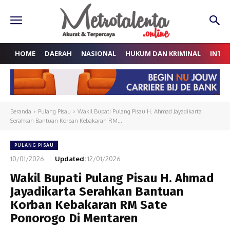
HOME
DAERAH
NASIONAL
HUKUM DAN KRIMINAL
INTE
Beranda
Pulang Pisau
Wakil Bupati Pulang Pisau H. Ahmad Jayadikarta
Serahkan Bantuan Korban Kebakaran RM...
PULANG PISAU
10/01/2026
Updated:
12/01/2026
Wakil Bupati Pulang Pisau H. Ahmad
Jayadikarta Serahkan Bantuan
Korban Kebakaran RM Sate
Ponorogo Di Mentaren