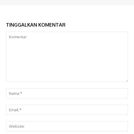
TINGGALKAN KOMENTAR
Komentar:
Na
Ema
Web