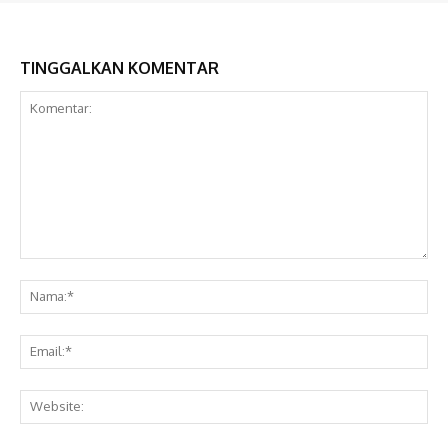
TINGGALKAN KOMENTAR
Komentar:
Na
Ema
Web