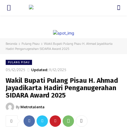
HOME
DAERAH
NASIONAL
HUKUM DAN KRIMINAL
INTE
Beranda
Pulang Pisau
Wakil Bupati Pulang Pisau H. Ahmad Jayadikarta
Hadiri Penganugerahan SIDARA Award 2025
PULANG PISAU
05/12/2025
Updated:
11/12/2025
Wakil Bupati Pulang Pisau H. Ahmad
Jayadikarta Hadiri Penganugerahan
SIDARA Award 2025
By
Metrotalenta