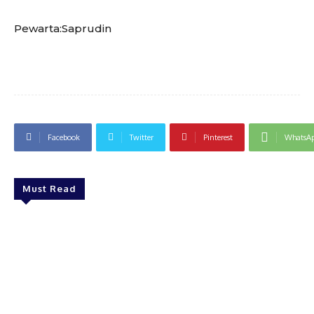
Pewarta:Saprudin
Facebook
Twitter
Pinterest
WhatsA
Must Read