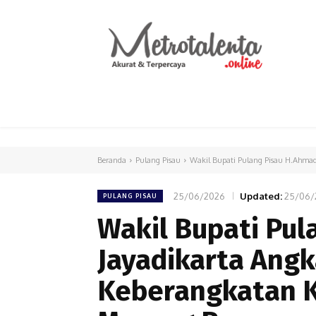
HOME
PARLEMEN
INTERNASIONAL
Beranda
Pulang Pisau
Wakil Bupati Pulang Pisau H.Ahmad 
25/06/2026
Updated:
25/06/
PULANG PISAU
Wakil Bupati Pu
Jayadikarta Angk
Keberangkatan K