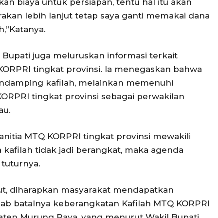
an biaya untuk persiapan, tentu hal itu akan
rakan lebih lanjut tetap saya ganti memakai dana
h,”Katanya.
Bupati juga meluruskan informasi terkait
ORPRI tingkat provinsi. Ia menegaskan bahwa
endamping kafilah, melainkan memenuhi
ORPRI tingkat provinsi sebagai perwakilan
au.
nitia MTQ KORPRI tingkat provinsi mewakili
kafilah tidak jadi berangkat, maka agenda
 tuturnya.
ut, diharapkan masyarakat mendapatkan
ebab batalnya keberangkatan Kafilah MTQ KORPRI
aten Murung Raya, yang menurut Wakil Bupati