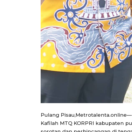
Pulang Pisau,Metrotalenta.online—
Kafilah MTQ KORPRI kabupaten pu
sorotan dan perbincangan di tenga