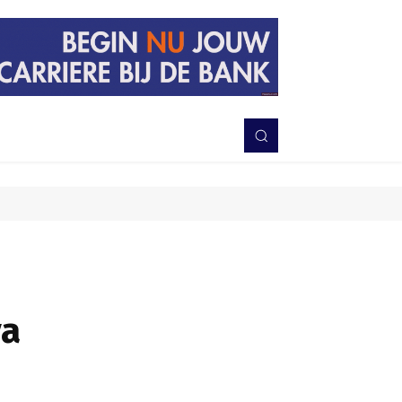
PERISTIWA
BERITA
DAERAH
TNI-POLRI
MORE
ya