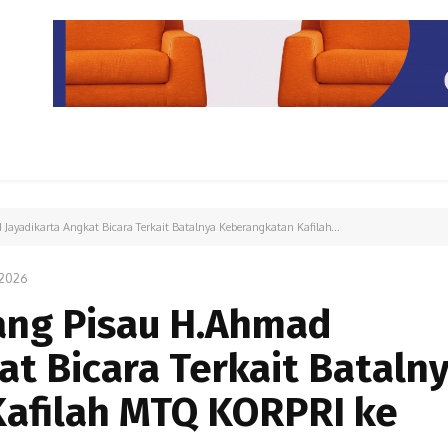
PARIWISATA
LIPUTAN KHUSUS
PARIWARA
OPINI
Jayadikarta Angkat Bicara Terkait Batalnya Keberangkatan Kafilah...
2026
lang Pisau H.Ahmad
at Bicara Terkait Bataln
afilah MTQ KORPRI ke