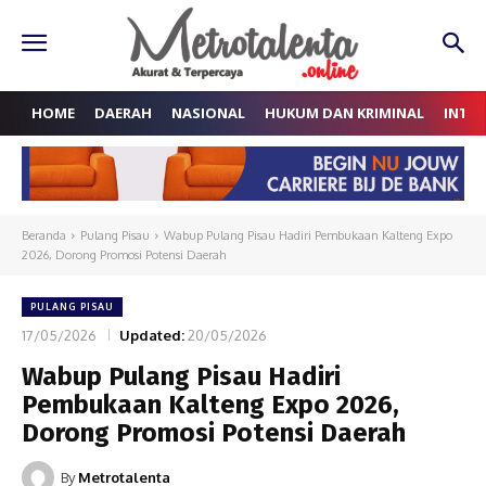
HOME
DAERAH
NASIONAL
HUKUM DAN KRIMINAL
INTE
Beranda
Pulang Pisau
Wabup Pulang Pisau Hadiri Pembukaan Kalteng Expo
2026, Dorong Promosi Potensi Daerah
PULANG PISAU
17/05/2026
Updated:
20/05/2026
Wabup Pulang Pisau Hadiri
Pembukaan Kalteng Expo 2026,
Dorong Promosi Potensi Daerah
By
Metrotalenta