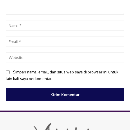
Komentar:
Na
Ema
Web
Simpan nama, email, dan situs web saya di browser ini untuk
lain kali saya berkomentar.