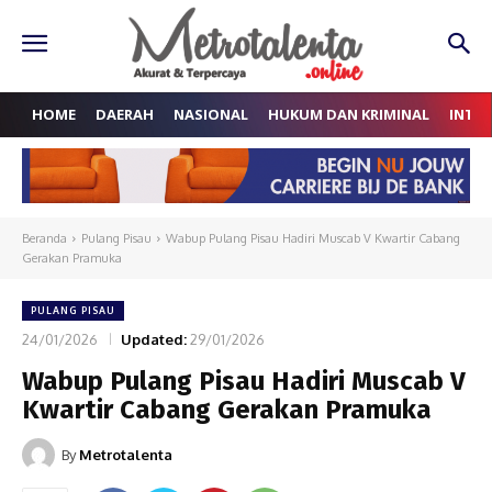
HOME
DAERAH
NASIONAL
HUKUM DAN KRIMINAL
INTE
Beranda
Pulang Pisau
Wabup Pulang Pisau Hadiri Muscab V Kwartir Cabang
Gerakan Pramuka
PULANG PISAU
24/01/2026
Updated:
29/01/2026
Wabup Pulang Pisau Hadiri Muscab V
Kwartir Cabang Gerakan Pramuka
By
Metrotalenta