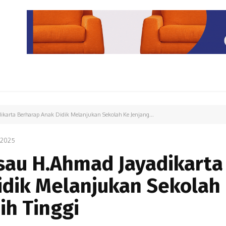
PARIWISATA
LIPUTAN KHUSUS
PARIWARA
OPINI
karta Berharap Anak Didik Melanjukan Sekolah Ke Jenjang...
/2025
sau H.Ahmad Jayadikarta
idik Melanjukan Sekolah
ih Tinggi