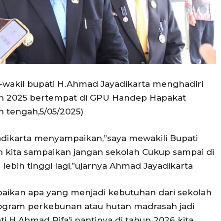
-wakil bupati H.Ahmad Jayadikarta menghadiri
un 2025 bertempat di GPU Handep Hapakat
 tengah,5/05/2025)
dikarta menyampaikan,”saya mewakili Bupati
ah kita sampaikan jangan sekolah Cukup sampai di
 lebih tinggi lagi,”ujarnya Ahmad Jayadikarta
paikan apa yang menjadi kebutuhan dari sekolah
ogram perkebunan atau hutan madrasah jadi
i H.Ahmad Rifa’i nantinya di tahun 2026 kita