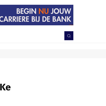
PERISTIWA
BERITA
DAERAH
TNI-POLRI
MORE
 Ke