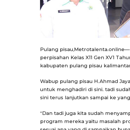
Pulang pisau,Metrotalenta.online—
perpisahan Kelas X11 Gen XV1 Tah
kabupaten pulang pisau kalimantan
Wabup pulang pisau H.Ahmad Jaya
untuk menghadiri di sini. tadi sud
sini terus lanjutkan sampai ke yang
“Dan tadi juga kita sudah menyam
program mereka yaitu masalah pr
sesuai apa yang di sampaikan bupat