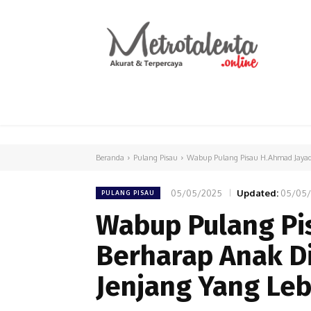
HOME
PARLEMEN
INTERNASIONAL
Beranda
Pulang Pisau
Wabup Pulang Pisau H.Ahmad Jayadi
05/05/2025
Updated:
05/05
PULANG PISAU
Wabup Pulang Pi
Berharap Anak D
Jenjang Yang Leb