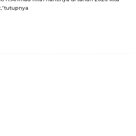
t,”tutupnya
Twitter
Pinterest
WhatsApp