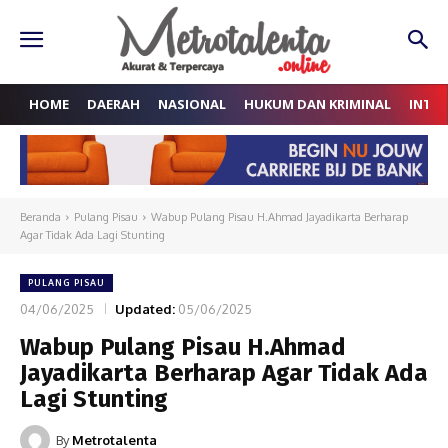
HOME
DAERAH
NASIONAL
HUKUM DAN KRIMINAL
INTE
Beranda
Pulang Pisau
Wabup Pulang Pisau H.Ahmad Jayadikarta Berharap
Agar Tidak Ada Lagi Stunting
PULANG PISAU
04/06/2025
Updated:
05/06/2025
Wabup Pulang Pisau H.Ahmad
Jayadikarta Berharap Agar Tidak Ada
Lagi Stunting
By
Metrotalenta