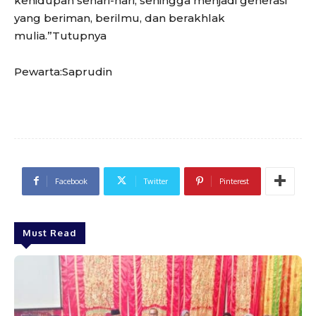
kehidupan sehari-hari, sehingga menjadi generasi
yang beriman, berilmu, dan berakhlak
mulia.”Tutupnya
Pewarta:Saprudin
Facebook
Twitter
Pinterest
Must Read