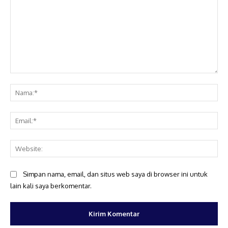
Komentar:
Na
Ema
Web
Simpan nama, email, dan situs web saya di browser ini untuk
lain kali saya berkomentar.