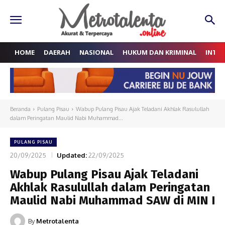
HOME
DAERAH
NASIONAL
HUKUM DAN KRIMINAL
INTE
Beranda
Pulang Pisau
Wabup Pulang Pisau Ajak Teladani Akhlak Rasulullah
dalam Peringatan Maulid Nabi Muhammad...
PULANG PISAU
20/09/2025
Updated:
22/09/2025
Wabup Pulang Pisau Ajak Teladani
Akhlak Rasulullah dalam Peringatan
Maulid Nabi Muhammad SAW di MIN I
By
Metrotalenta