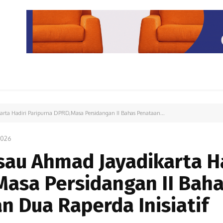
PARIWISATA
LIPUTAN KHUSUS
PARIWARA
OPINI
rta Hadiri Paripurna DPRD,Masa Persidangan II Bahas Penataan...
2026
sau Ahmad Jayadikarta Ha
Masa Persidangan II Bah
 Dua Raperda Inisiatif