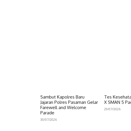
Facebook
Bagikan
Sambut Kapolres Baru
Tes Kesehata
Jajaran Polres Pasaman Gelar
X SMAN 5 Pa
Farewell and Welcome
29/07/2026
Parade
30/07/2026