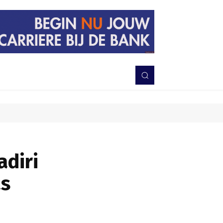
PERISTIWA
BERITA
DAERAH
TNI-POLRI
MORE
diri
as