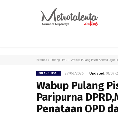
HOME
PARLEMEN
INTERNASIONAL
Beranda
Pulang Pisau
Wabup Pulang Pisau Ahmad Jayadika
29/06/2026
Updated:
01/07/
PULANG PISAU
Wabup Pulang Pi
Paripurna DPRD,
Penataan OPD dan