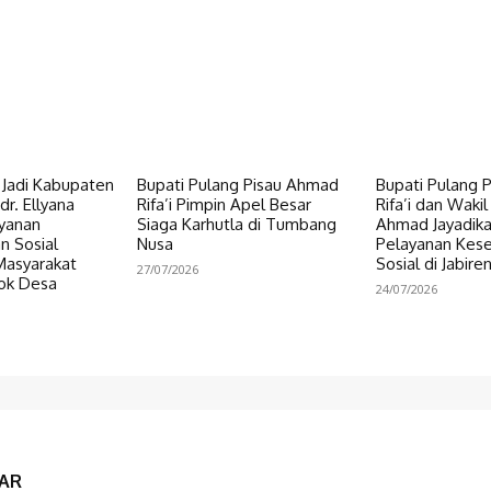
i Jadi Kabupaten
Bupati Pulang Pisau Ahmad
Bupati Pulang 
dr. Ellyana
Rifa’i Pimpin Apel Besar
Rifa’i dan Wakil
ayanan
Siaga Karhutla di Tumbang
Ahmad Jayadikar
n Sosial
Nusa
Pelayanan Kes
Masyarakat
Sosial di Jabire
27/07/2026
ok Desa
24/07/2026
AR