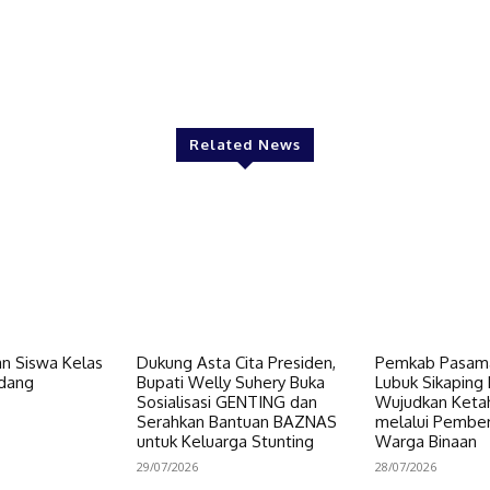
Twitter
Pinterest
WhatsApp
Related News
n Siswa Kelas
Dukung Asta Cita Presiden,
Pemkab Pasama
dang
Bupati Welly Suhery Buka
Lubuk Sikaping 
Sosialisasi GENTING dan
Wujudkan Keta
Serahkan Bantuan BAZNAS
melalui Pembe
untuk Keluarga Stunting
Warga Binaan
29/07/2026
28/07/2026