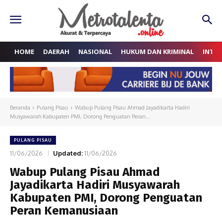
HOME
DAERAH
NASIONAL
HUKUM DAN KRIMINAL
INTE
Beranda
Pulang Pisau
Wabup Pulang Pisau Ahmad Jayadikarta Hadiri
Musyawarah Kabupaten PMI, Dorong Penguatan Peran...
PULANG PISAU
11/06/2026
Updated:
11/06/2026
Wabup Pulang Pisau Ahmad
Jayadikarta Hadiri Musyawarah
Kabupaten PMI, Dorong Penguatan
Peran Kemanusiaan