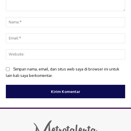
Komentar:
Na
Ema
Web
Simpan nama, email, dan situs web saya di browser ini untuk
lain kali saya berkomentar.