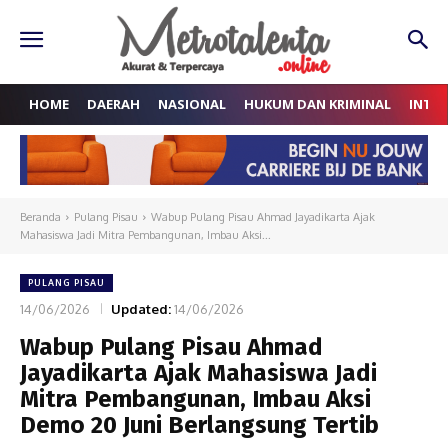
HOME
DAERAH
NASIONAL
HUKUM DAN KRIMINAL
INTE
Beranda
Pulang Pisau
Wabup Pulang Pisau Ahmad Jayadikarta Ajak
Mahasiswa Jadi Mitra Pembangunan, Imbau Aksi...
PULANG PISAU
14/06/2026
Updated:
14/06/2026
Wabup Pulang Pisau Ahmad
Jayadikarta Ajak Mahasiswa Jadi
Mitra Pembangunan, Imbau Aksi
Demo 20 Juni Berlangsung Tertib