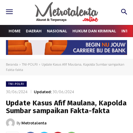
HOME
DAERAH
NASIONAL
HUKUM DAN KRIMINAL
INTE
Beranda
TNI-POLRI
Update Kasus Afif Maulana, Kapolda Sumbar sampaikan
Fakta-fakta
TNI-POLRI
30/06/2024
Updated:
30/06/2024
Update Kasus Afif Maulana, Kapolda
Sumbar sampaikan Fakta-fakta
By
Metrotalenta