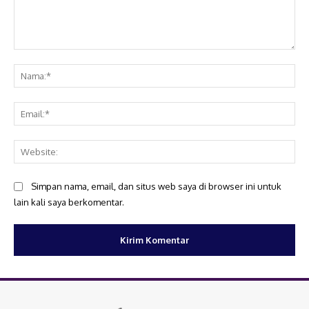
Komentar:
Na
Ema
Web
Simpan nama, email, dan situs web saya di browser ini untuk
lain kali saya berkomentar.