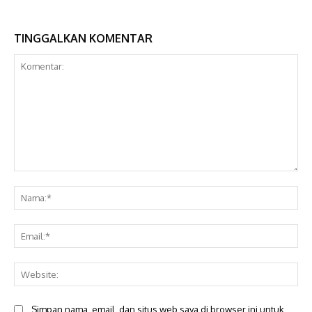
TINGGALKAN KOMENTAR
Komentar:
Na
Ema
Web
Simpan nama, email, dan situs web saya di browser ini untuk