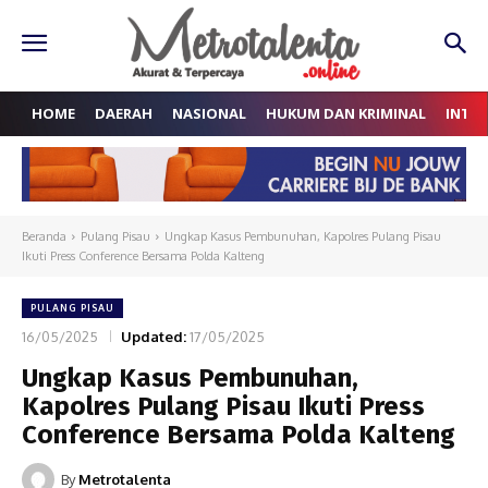
HOME
DAERAH
NASIONAL
HUKUM DAN KRIMINAL
INTE
Beranda
Pulang Pisau
Ungkap Kasus Pembunuhan, Kapolres Pulang Pisau
Ikuti Press Conference Bersama Polda Kalteng
PULANG PISAU
16/05/2025
Updated:
17/05/2025
Ungkap Kasus Pembunuhan,
Kapolres Pulang Pisau Ikuti Press
Conference Bersama Polda Kalteng
By
Metrotalenta