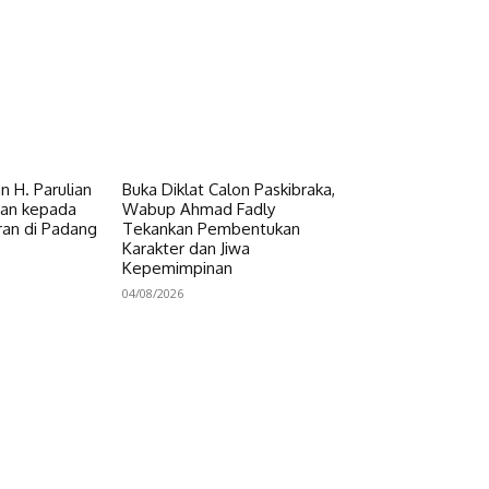
 H. Parulian
Buka Diklat Calon Paskibraka,
uan kepada
Wabup Ahmad Fadly
an di Padang
Tekankan Pembentukan
Karakter dan Jiwa
Kepemimpinan
04/08/2026