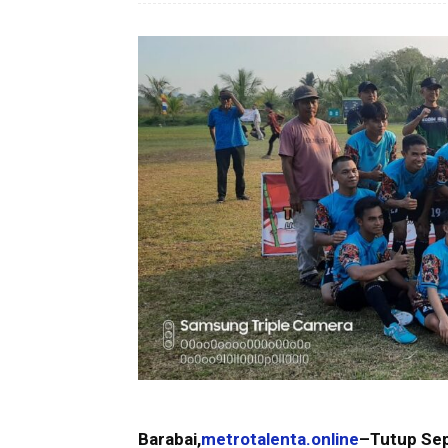
Barabai,
metrotalenta.online
–Tutup Sep