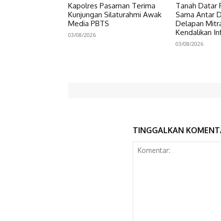
Kapolres Pasaman Terima
Tanah Datar P
Kunjungan Silaturahmi Awak
Sama Antar Da
Media PBTS
Delapan Mitr
Kendalikan Inf
03/08/2026
03/08/2026
TINGGALKAN KOMENT