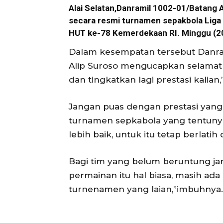
Alai Selatan,Danramil 1002-01/Batang 
secara resmi turnamen sepakbola Lig
HUT ke-78 Kemerdekaan RI. Minggu (20
Dalam kesempatan tersebut Danrami
Alip Suroso mengucapkan selamat 
dan tingkatkan lagi prestasi kalian
Jangan puas dengan prestasi yang 
turnamen sepkabola yang tentunya
lebih baik, untuk itu tetap berlatih
Bagi tim yang belum beruntung ja
permainan itu hal biasa, masih ada
turnenamen yang laian,”imbuhnya.