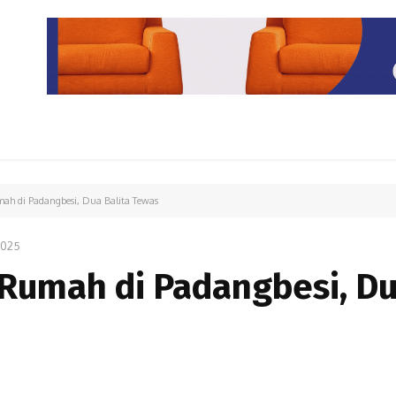
PARIWISATA
LIPUTAN KHUSUS
PARIWARA
OPINI
ah di Padangbesi, Dua Balita Tewas
2025
 Rumah di Padangbesi, D