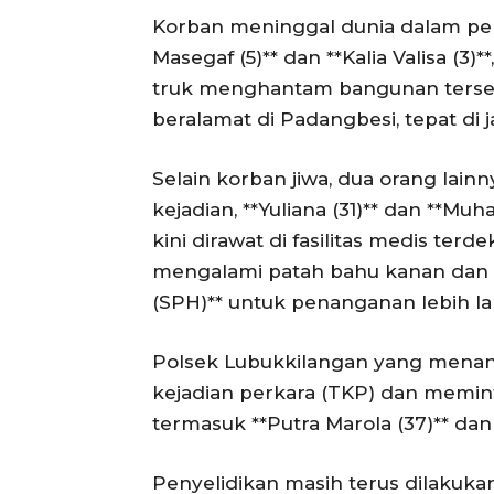
Korban meninggal dunia dalam peris
Masegaf (5)** dan **Kalia Valisa (3)
truk menghantam bangunan terse
beralamat di Padangbesi, tepat di ja
Selain korban jiwa, dua orang lain
kejadian, **Yuliana (31)** dan **M
kini dirawat di fasilitas medis terd
mengalami patah bahu kanan dan t
(SPH)** untuk penanganan lebih lan
Polsek Lubukkilangan yang menang
kejadian perkara (TKP) dan memint
termasuk **Putra Marola (37)** dan *
Penyelidikan masih terus dilakuk