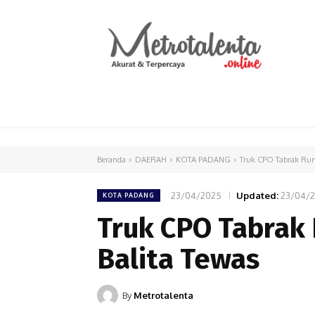
HOME
PARLEMEN
INTERNASIONAL
Beranda
DAERAH
KOTA PADANG
Truk CPO Tabrak Rum
23/04/2025
Updated:
23/04/
KOTA PADANG
Truk CPO Tabrak
Balita Tewas
By
Metrotalenta