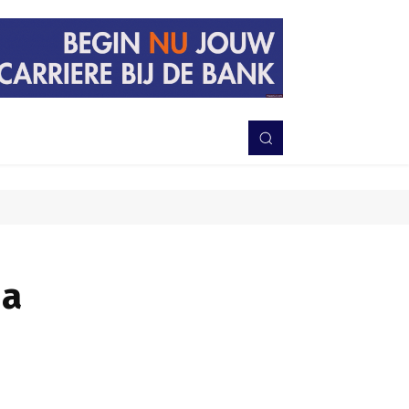
PERISTIWA
BERITA
DAERAH
TNI-POLRI
MORE
ua
Bagikan