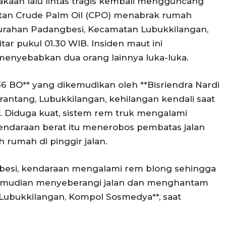
akaan lalu lintas tragis kembali mengguncang
tan Crude Palm Oil (CPO) menabrak rumah
urahan Padangbesi, Kecamatan Lubukkilangan,
itar pukul 01.30 WIB. Insiden maut ini
enyebabkan dua orang lainnya luka-luka.
6 BO** yang dikemudikan oleh **Bisriendra Nardi
rantang, Lubukkilangan, kehilangan kendali saat
. Diduga kuat, sistem rem truk mengalami
ndaraan berat itu menerobos pembatas jalan
umah di pinggir jalan.
besi, kendaraan mengalami rem blong sehingga
kemudian menyeberangi jalan dan menghantam
Lubukkilangan, Kompol Sosmedya**, saat