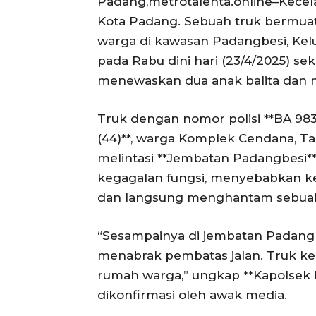
Padang,metrotalenta.online–Kecel
Kota Padang. Sebuah truk bermua
warga di kawasan Padangbesi, Kel
pada Rabu dini hari (23/4/2025) sek
menewaskan dua anak balita dan m
Truk dengan nomor polisi **BA 983
(44)**, warga Komplek Cendana, Ta
melintasi **Jembatan Padangbesi**
kegagalan fungsi, menyebabkan ke
dan langsung menghantam sebuah r
“Sesampainya di jembatan Padang
menabrak pembatas jalan. Truk 
rumah warga,” ungkap **Kapolsek 
dikonfirmasi oleh awak media.