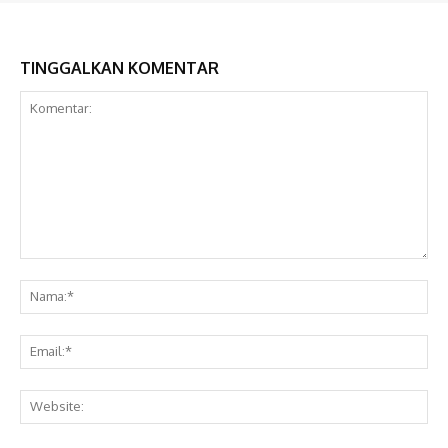
TINGGALKAN KOMENTAR
Komentar:
Na
Ema
Web