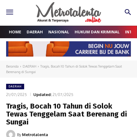
HOME
DAERAH
NASIONAL
HUKUM DAN KRIMINAL
INTE
Beranda
DAERAH
Tragis, Bocah 10 Tahun di Solok Tewas Tenggelam Saat
Berenang di Sungai
DAERAH
21/07/2025
Updated:
21/07/2025
Tragis, Bocah 10 Tahun di Solok
Tewas Tenggelam Saat Berenang di
Sungai
By
Metrotalenta