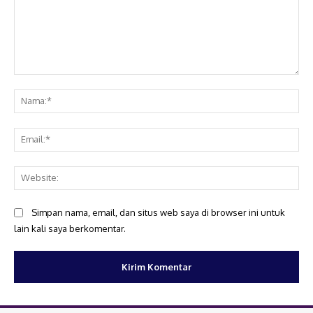
Komentar:
Na
Ema
Web
Simpan nama, email, dan situs web saya di browser ini untuk
lain kali saya berkomentar.