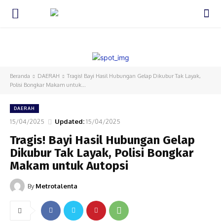
HOME
DAERAH
NASIONAL
HUKUM DAN KRIMINAL
INTE
Beranda
DAERAH
Tragis! Bayi Hasil Hubungan Gelap Dikubur Tak Layak,
Polisi Bongkar Makam untuk...
DAERAH
15/04/2025
Updated:
15/04/2025
Tragis! Bayi Hasil Hubungan Gelap
Dikubur Tak Layak, Polisi Bongkar
Makam untuk Autopsi
By
Metrotalenta