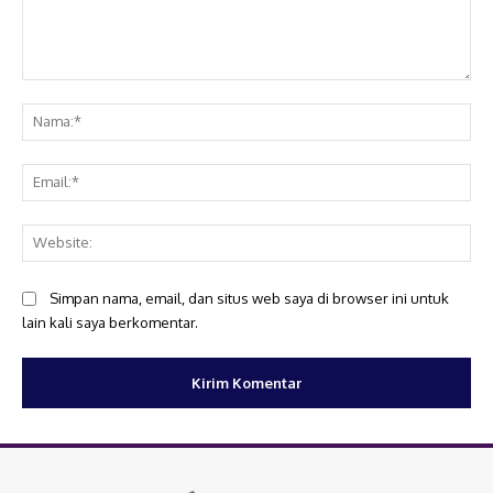
Komentar:
Na
Ema
Web
Simpan nama, email, dan situs web saya di browser ini untuk
lain kali saya berkomentar.