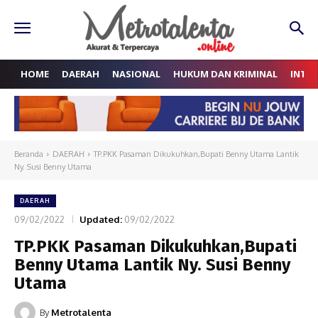
HOME
DAERAH
NASIONAL
HUKUM DAN KRIMINAL
INTE
Beranda
DAERAH
TP.PKK Pasaman Dikukuhkan,Bupati Benny Utama Lantik
Ny. Susi Benny Utama
DAERAH
09/02/2022
Updated:
09/02/2022
TP.PKK Pasaman Dikukuhkan,Bupati
Benny Utama Lantik Ny. Susi Benny
Utama
By
Metrotalenta