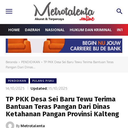
HOME
DAERAH
NASIONAL
HUKUM DAN KRIMINAL
INTE
Beranda
PENDIDIKAN
TP PKK Desa Sei Baru Tewu Terima Bantuan Teras
Pangan Dari Dinas...
PENDIDIKAN
PULANG PISAU
14/10/2025
Updated:
15/10/2025
TP PKK Desa Sei Baru Tewu Terima
Bantuan Teras Pangan Dari Dinas
Ketahanan Pangan Provinsi Kalteng
By
Metrotalenta