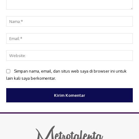
Komentar:
Na
Ema
Web
Simpan nama, email, dan situs web saya di browser ini untuk
lain kali saya berkomentar.