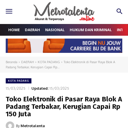
HOME
DAERAH
NASIONAL
HUKUM DAN KRIMINAL
INTE
Beranda
DAERAH
KOTA PADANG
Toko Elektronik di Pasar Raya Blok A
Padang Terbakar, Kerugian Capai Rp...
KOTA PADANG
15/03/2025
Updated:
15/03/2025
Toko Elektronik di Pasar Raya Blok A
Padang Terbakar, Kerugian Capai Rp
150 Juta
By
Metrotalenta