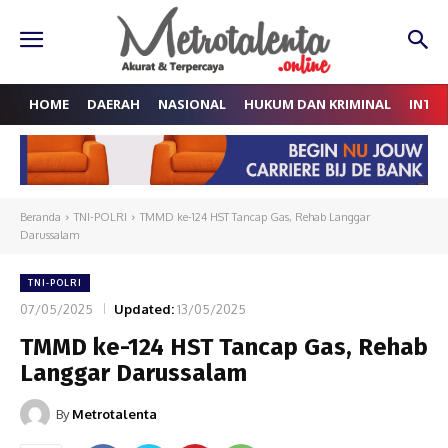
HOME
DAERAH
NASIONAL
HUKUM DAN KRIMINAL
INTE
Beranda
TNI-POLRI
TMMD ke-124 HST Tancap Gas, Rehab Langgar
Darussalam
TNI-POLRI
07/05/2025
Updated:
13/05/2025
TMMD ke-124 HST Tancap Gas, Rehab
Langgar Darussalam
By
Metrotalenta