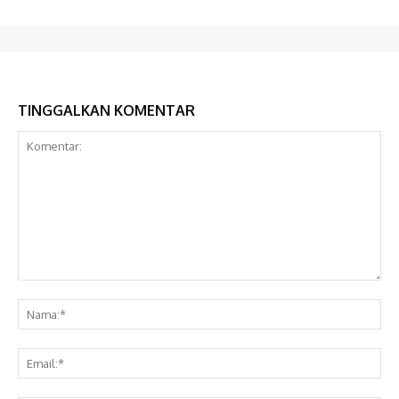
TINGGALKAN KOMENTAR
Komentar:
Na
Ema