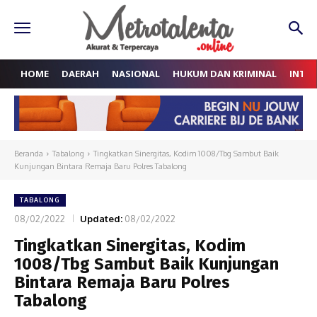
HOME
DAERAH
NASIONAL
HUKUM DAN KRIMINAL
INTE
Beranda
Tabalong
Tingkatkan Sinergitas, Kodim 1008/Tbg Sambut Baik
Kunjungan Bintara Remaja Baru Polres Tabalong
TABALONG
08/02/2022
Updated:
08/02/2022
Tingkatkan Sinergitas, Kodim
1008/Tbg Sambut Baik Kunjungan
Bintara Remaja Baru Polres
Tabalong