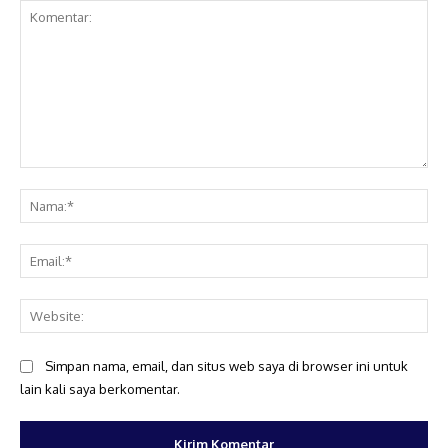
Komentar:
Na
Ema
Web
Simpan nama, email, dan situs web saya di browser ini untuk
lain kali saya berkomentar.