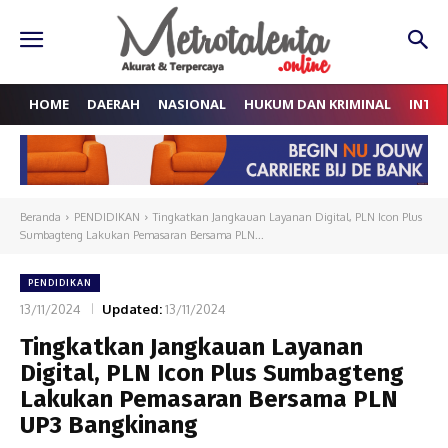
HOME
DAERAH
NASIONAL
HUKUM DAN KRIMINAL
INTE
Beranda
PENDIDIKAN
Tingkatkan Jangkauan Layanan Digital, PLN Icon Plus
Sumbagteng Lakukan Pemasaran Bersama PLN...
PENDIDIKAN
13/11/2024
Updated:
13/11/2024
Tingkatkan Jangkauan Layanan
Digital, PLN Icon Plus Sumbagteng
Lakukan Pemasaran Bersama PLN
UP3 Bangkinang