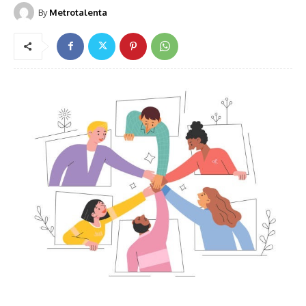
By
Metrotalenta